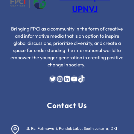
di
UPNVJ
Era
Modern
Bringing FPCI as a community in the form of creative
and informative media that is an option to inspire
global discussions, prioritize diversity, and create a
space for understanding the international world to
empower the younger generation in creating positive
change in society.
Twitter
Instagram
LinkedIn
YouTube
TikTok
Contact Us
Jl. Rs. Fatmawati, Pondok Labu, South Jakarta, DKI