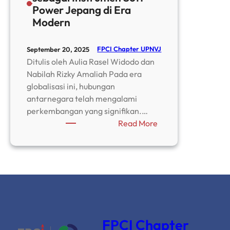
Power Jepang di Era
Modern
FPCI Chapter UPNVJ
September 20, 2025
Ditulis oleh Aulia Rasel Widodo dan
Nabilah Rizky Amaliah Pada era
globalisasi ini, hubungan
antarnegara telah mengalami
perkembangan yang signifikan.…
:
Read More
Demon
Slayer:
Anime
sebagai
Instrumen
Soft
Power
Jepang
FPCI Chapter