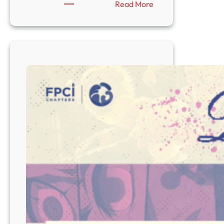
:
Read More
Eurovision
Unmasked:
Politics
Behind
Europe’s
Most
Iconic
Song
Contest