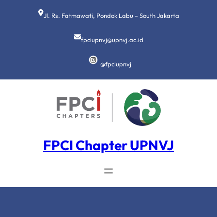
Lewati
ke
Jl. Rs. Fatmawati, Pondok Labu – South Jakarta
konten
fpciupnvj@upnvj.ac.id
@fpciupnvj
FPCI Chapter UPNVJ