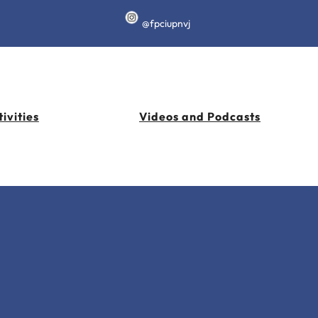
@fpciupnvj
ivities
Videos and Podcasts