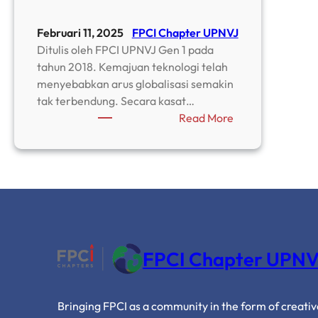
Februari 11, 2025
FPCI Chapter UPNVJ
Ditulis oleh FPCI UPNVJ Gen 1 pada
tahun 2018. Kemajuan teknologi telah
menyebabkan arus globalisasi semakin
tak terbendung. Secara kasat…
:
Read More
Disiplin
Budaya
Keamanan
Siber
Sebagai
Komponen
Utama
Pertahanan
FPCI Chapter UPNV
Siber
Nasional
Modern
Bringing FPCI as a community in the form of creati