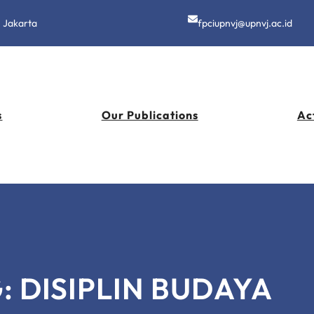
h Jakarta
fpciupnvj@upnvj.ac.id
s
Our Publications
Act
G:
DISIPLIN BUDAYA