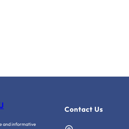
J
Contact Us
ve and informative