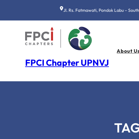
Lewati
ke
Jl. Rs. Fatmawati, Pondok Labu – Sout
konten
About U
FPCI Chapter UPNVJ
TA