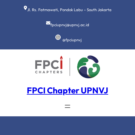
Lewati
ke
Jl. Rs. Fatmawati, Pondok Labu – South Jakarta
konten
fpciupnvj@upnvj.ac.id
@fpciupnvj
FPCI Chapter UPNVJ