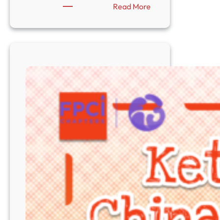
:
Read More
“Warisan
Maut
di
Padang
Pasir:
Kegagalan
Distribusi
Senjata
Global
dan
Blunder
Kebijakan
Luar
Negeri
Amerika
Serikat
di
Afghanistan”