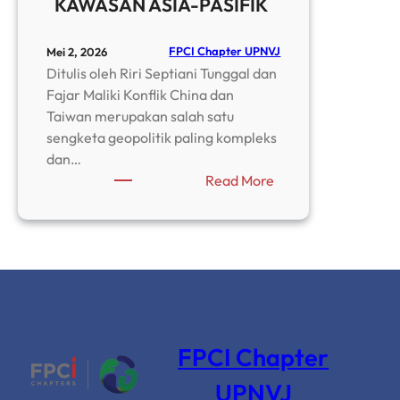
KAWASAN ASIA-PASIFIK
FPCI Chapter UPNVJ
Mei 2, 2026
Ditulis oleh Riri Septiani Tunggal dan
Fajar Maliki Konflik China dan
Taiwan merupakan salah satu
sengketa geopolitik paling kompleks
dan…
:
Read More
KETEGANGAN
CHINA-
TAIWAN
DAN
KONTINGENSI
KONFLIK
KAWASAN
ASIA-
FPCI Chapter
PASIFIK
UPNVJ