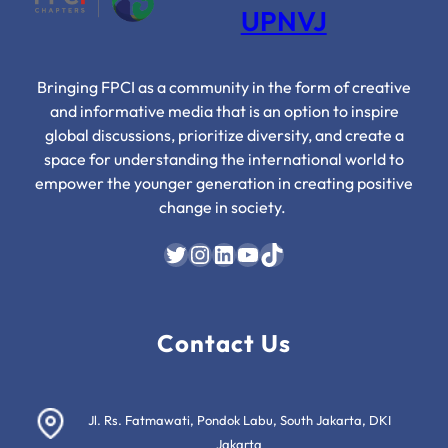
UPNVJ
Tengah
Krisis
Selat
Bringing FPCI as a community in the form of creative
Hormuz”
and informative media that is an option to inspire
global discussions, prioritize diversity, and create a
space for understanding the international world to
empower the younger generation in creating positive
change in society.
Twitter
Instagram
LinkedIn
YouTube
TikTok
Contact Us
Jl. Rs. Fatmawati, Pondok Labu, South Jakarta, DKI
Jakarta