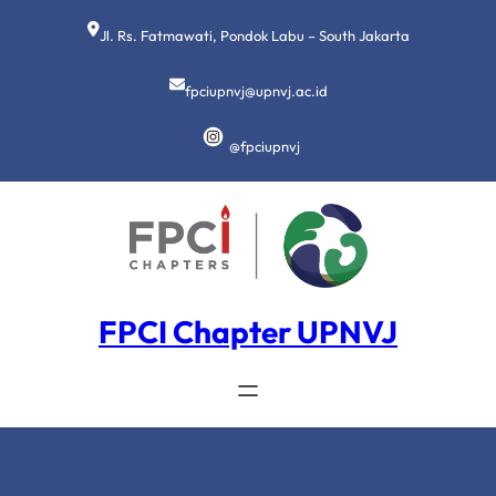
Lewati
ke
Jl. Rs. Fatmawati, Pondok Labu – South Jakarta
konten
fpciupnvj@upnvj.ac.id
@fpciupnvj
FPCI Chapter UPNVJ