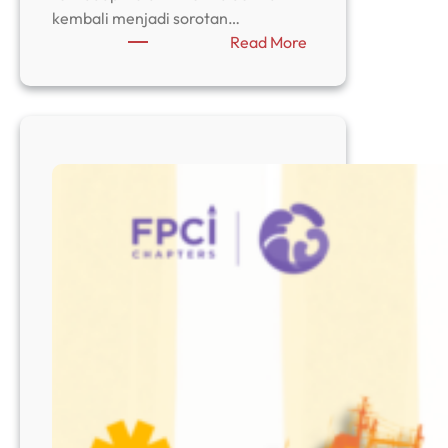
kembali menjadi sorotan…
:
Read More
Imported
Inflation
di
Balik
Pelemahan
Rupiah,
Potret
Ketergantungan
Energi
dan
Pangan
Indonesia