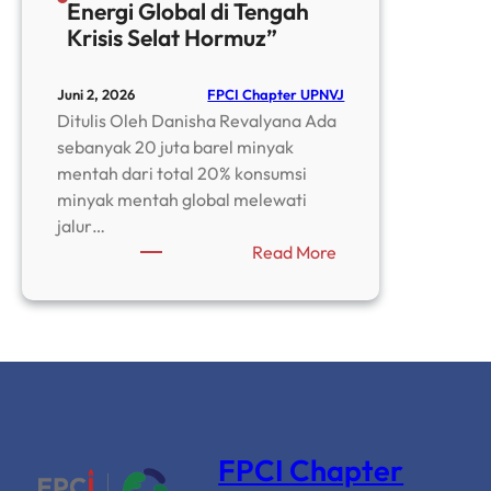
Energi Global di Tengah
Krisis Selat Hormuz”
FPCI Chapter UPNVJ
Juni 2, 2026
Ditulis Oleh Danisha Revalyana Ada
sebanyak 20 juta barel minyak
mentah dari total 20% konsumsi
minyak mentah global melewati
jalur…
:
Read More
“The
Deadly
Choke
Point:
Ancaman
Keamanan
Energi
Global
FPCI Chapter
di