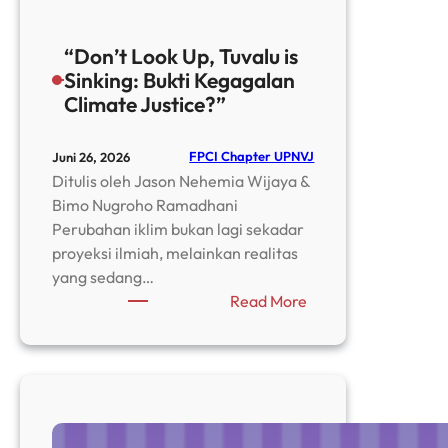
“Don’t Look Up, Tuvalu is
Sinking: Bukti Kegagalan
Climate Justice?”
FPCI Chapter UPNVJ
Juni 26, 2026
Ditulis oleh Jason Nehemia Wijaya &
Bimo Nugroho Ramadhani
Perubahan iklim bukan lagi sekadar
proyeksi ilmiah, melainkan realitas
yang sedang…
:
Read More
“Don’t
Look
Up,
Tuvalu
is
Sinking: