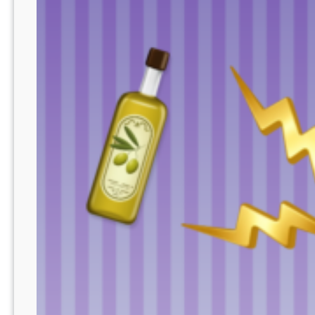
Bukti
Kegagalan
Climate
Justice?”