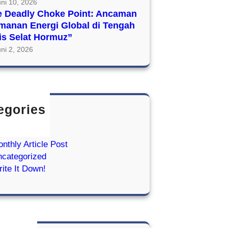
uni 10, 2026
e Deadly Choke Point: Ancaman
manan Energi Global di Tengah
is Selat Hormuz”
ni 2, 2026
egories
ief it Down
IRE
nthly Article Post
categorized
ite It Down!