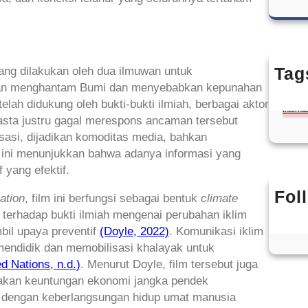
Tag
ng dilakukan oleh dua ilmuwan untuk
kan menghantam Bumi dan menyebabkan kepunahan
Artificia
ah didukung oleh bukti-bukti ilmiah, berbagai aktor
Interna
wasta justru gagal merespons ancaman tersebut
sasi, dijadikan komoditas media, bahkan
 ini menunjukkan bahwa adanya informasi yang
f yang efektif.
Fol
ation
, film ini berfungsi sebagai bentuk
climate
 terhadap bukti ilmiah mengenai perubahan iklim
bil upaya preventif
(Doyle, 2022)
. Komunikasi iklim
endidik dan memobilisasi khalayak untuk
ed Nations, n.d.)
. Menurut Doyle, film tersebut juga
akan keuntungan ekonomi jangka pendek
n dengan keberlangsungan hidup umat manusia