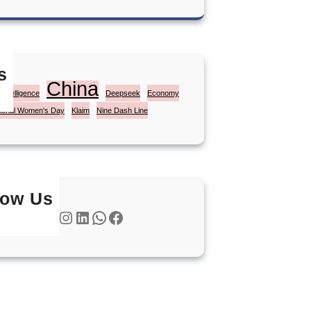
s
China
l Intelligence
Deepseek
Economy
tional Women's Day
Klaim
Nine Dash Line
low Us
Twitter
Instagram
LinkedIn
WhatsApp
Facebook