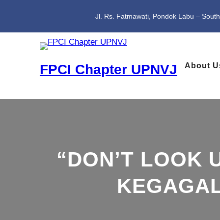
Lewati
ke
Jl. Rs. Fatmawati, Pondok Labu – South
konten
About U
FPCI Chapter UPNVJ
“DON’T LOOK U
KEGAGAL