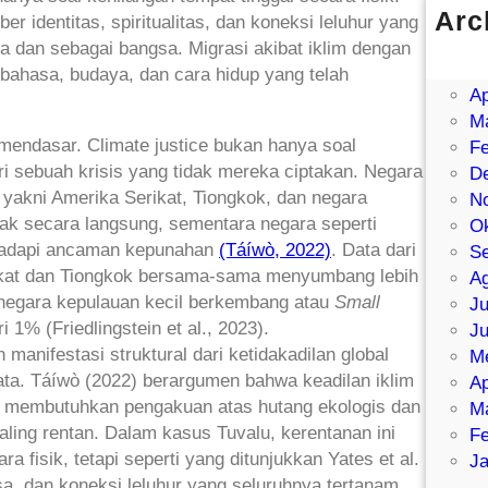
Arc
identitas, spiritualitas, dan koneksi leluhur yang
Ju
a dan sebagai bangsa. Migrasi akibat iklim dengan
Me
hasa, budaya, dan cara hidup yang telah
Ap
Ma
mendasar. Climate justice bukan hanya soal
Fe
i sebuah krisis yang tidak mereka ciptakan. Negara
D
, yakni Amerika Serikat, Tiongkok, dan negara
N
mpak secara langsung, sementara negara seperti
Ok
ghadapi ancaman kepunahan
(Táíwò, 2022)
. Data dari
S
ikat dan Tiongkok bersama-sama menyumbang lebih
Ag
 negara kepulauan kecil berkembang atau
Small
Ju
% (Friedlingstein et al., 2023).
Ju
manifestasi struktural dari ketidakadilan global
Me
rata. Táíwò (2022) berargumen bahwa keadilan iklim
Ap
ia membutuhkan pengakuan atas hutang ekologis dan
Ma
ling rentan. Dalam kasus Tuvalu, kerentanan ini
Fe
a fisik, tetapi seperti yang ditunjukkan Yates et al.
Ja
sa, dan koneksi leluhur yang seluruhnya tertanam