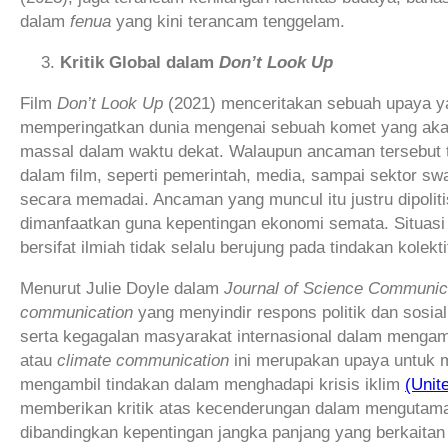
dalam
fenua
yang kini terancam tenggelam.
Kritik Global dalam
Don’t Look Up
Film
Don’t Look Up
(2021) menceritakan sebuah upaya ya
memperingatkan dunia mengenai sebuah komet yang a
massal dalam waktu dekat. Walaupun ancaman tersebut tel
dalam film, seperti pemerintah, media, sampai sektor s
secara memadai. Ancaman yang muncul itu justru dipoliti
dimanfaatkan guna kepentingan ekonomi semata. Situasi
bersifat ilmiah tidak selalu berujung pada tindakan kolekti
Menurut Julie Doyle dalam
Journal of Science Communic
communication
yang menyindir respons politik dan sosial
serta kegagalan masyarakat internasional dalam mengam
atau
climate communication
ini merupakan upaya untuk m
mengambil tindakan dalam menghadapi krisis iklim
(Unit
memberikan kritik atas kecenderungan dalam mengutam
dibandingkan kepentingan jangka panjang yang berkaita