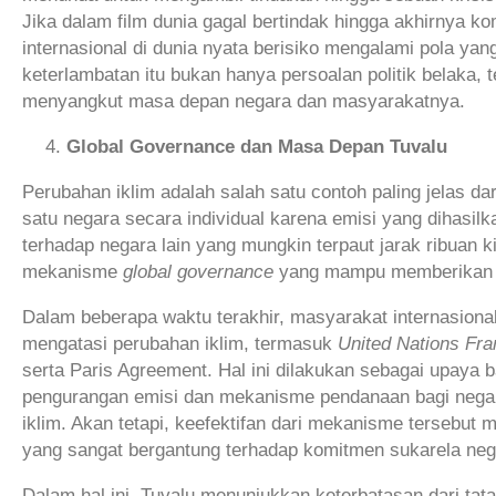
Jika dalam film dunia gagal bertindak hingga akhirnya
internasional di dunia nyata berisiko mengalami pola ya
keterlambatan itu bukan hanya persoalan politik belaka, t
menyangkut masa depan negara dan masyarakatnya.
Global Governance
dan Masa Depan Tuvalu
Perubahan iklim adalah salah satu contoh paling jelas dar
satu negara secara individual karena emisi yang dihasi
terhadap negara lain yang mungkin terpaut jarak ribuan k
mekanisme
global governance
yang mampu memberikan ko
Dalam beberapa waktu terakhir, masyarakat internasiona
mengatasi perubahan iklim, termasuk
United Nations Fr
serta Paris Agreement. Hal ini dilakukan sebagai upaya 
pengurangan emisi dan mekanisme pendanaan bagi negar
iklim. Akan tetapi, keefektifan dari mekanisme tersebut
yang sangat bergantung terhadap komitmen sukarela ne
Dalam hal ini, Tuvalu menunjukkan keterbatasan dari tata