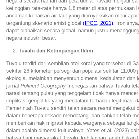
negara secara harfiah dari peta dunia. Tuvalu menjadi sal
ketinggian rata-rata hanya 1,8 meter di atas permukaan la
ancaman kenaikan air laut yang diproyeksikan mencapai 0
tergantung skenario emisi global
(IPCC, 2021)
. Ironisny
dapat diabaikan secara global, namun justru menanggung 
negara industri besar.
Tuvalu dan Ketimpangan Iklim
Tuvalu terdiri dari sembilan atol koral yang tersebar di 
sekitar 26 kilometer persegi dan populasi sekitar 11.000
ekologis, melainkan menyentuh dimensi kedaulatan dan id
jurnal
Political Geography
menegaskan bahwa Tuvalu telah 
narasi tentang pulau yang tenggelam tidak hanya mencer
implikasi geopolitik yang mendalam terhadap legitimasi
Pemerintah Tuvalu sendiri telah secara resmi mengakui b
dalam beberapa dekade mendatang, dan bahkan telah men
memberikan hak migrasi kepada warganya sebagai langkah
dalam adalah dimensi kulturalnya. Yates et al. (2023) d
bahwa bagi masyarakat Tuvalu, kehilangan tanah bukan ha