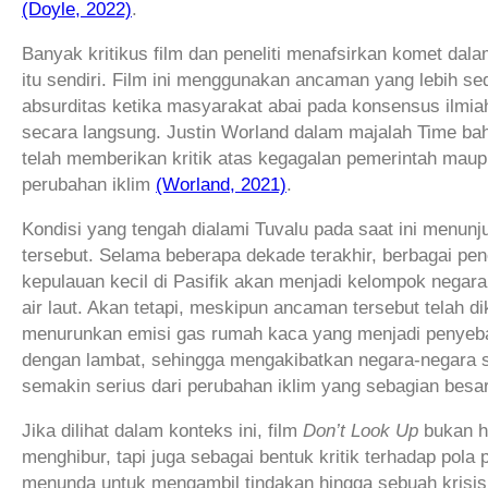
(Doyle, 2022)
.
Banyak kritikus film dan peneliti menafsirkan komet dala
itu sendiri. Film ini menggunakan ancaman yang lebih 
absurditas ketika masyarakat abai pada konsensus ilmia
secara langsung. Justin Worland dalam majalah Time
bah
telah memberikan kritik atas kegagalan pemerintah mau
perubahan iklim
(Worland, 2021)
.
Kondisi yang tengah dialami Tuvalu pada saat ini menun
tersebut. Selama beberapa dekade terakhir, berbagai pe
kepulauan kecil di Pasifik akan menjadi kelompok negar
air laut. Akan tetapi, meskipun ancaman tersebut telah d
menurunkan emisi gas rumah kaca yang menjadi penyebab
dengan lambat, sehingga mengakibatkan negara-negara 
semakin serius dari perubahan iklim yang sebagian besa
Jika dilihat dalam konteks ini, film
Don’t Look Up
bukan h
menghibur, tapi juga sebagai bentuk kritik terhadap pola
menunda untuk mengambil tindakan hingga sebuah krisis m