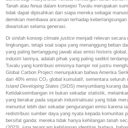
Tanah atau
fenua
dalam konsepsi Tuvalu merupakan sumber 
tidak dapat dipisahkan dari siapa mereka sebagai manusi
demikian membawa ancaman terhadap keberlangsungan ba
diwariskan selama generasi.
Di sinilah konsep
climate justice
menjadi relevan secara 
lingkungan, tetapi soal siapa yang menanggung beban dar
yang paling bertanggung jawab atas emisi historis global
industri lainnya, adalah pihak yang paling sedikit terda
Tuvalu yang kontribusi emisinya hampir nol justru men
Global Carbon Project menunjukkan bahwa Amerika Ser
dari 40% emisi CO₂ global kumulatif, sementara seluruh
Island Developing States
(SIDS) menyumbang kurang dari 1
Ketidakseimbangan ini bukan sekadar statistik, melainkan 
yang berakar pada sejarah industrialisasi yang tidak me
menuntut lebih dari sekadar pengurangan emisi karena 
redistribusi sumber daya yang nyata kepada komunitas pa
bersifat ganda: mereka tidak hanya kehilangan tanah secar
(2023), juga terancam kehilangan identitas budaya, baha