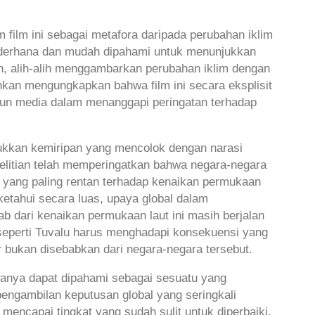
m film ini sebagai metafora daripada perubahan iklim
sederhana dan mudah dipahami untuk menunjukkan
h, alih-alih menggambarkan perubahan iklim dengan
kan mengungkapkan bahwa film ini secara eksplisit
pun media dalam menanggapi peringatan terhadap
jukkan kemiripan yang mencolok dengan narasi
nelitian telah memperingatkan bahwa negara-negara
a yang paling rentan terhadap kenaikan permukaan
iketahui secara luas, upaya global dalam
 dari kenaikan permukaan laut ini masih berjalan
seperti Tuvalu harus menghadapi konsekuensi yang
r bukan disebabkan dari negara-negara tersebut.
anya dapat dipahami sebagai sesuatu yang
 pengambilan keputusan global yang seringkali
encapai tingkat yang sudah sulit untuk diperbaiki.