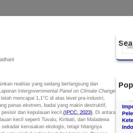
Sea
S
e
a
adhani
r
c
h
Pop
ainkan realitas yang sedang berlangsung dan
“Don
 Laporan
Intergovernmental Panel on Climate Change
Bukt
lah mencapai 1,1°C di atas level pra-industri,
J
g panas ekstrem, badai yang makin destruktif,
Impo
pesisir dan kepulauan kecil
(IPCC, 2023)
. Di antara
Pel
an kecil seperti Tuvalu, Kiribati, dan Maladewa
Ket
 sekadar kerusakan ekologis, tetapi hilangnya
Ind