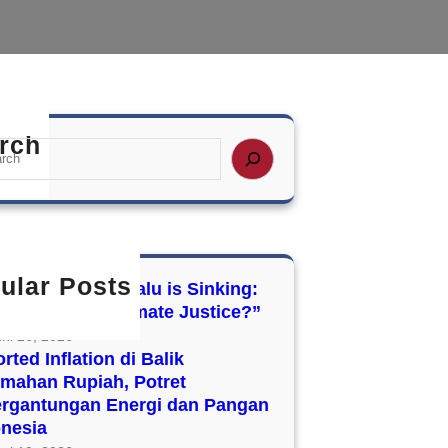
rch
ular Posts
’t Look Up, Tuvalu is Sinking:
i Kegagalan Climate Justice?”
uni 26, 2026
rted Inflation di Balik
emahan Rupiah, Potret
ergantungan Energi dan Pangan
onesia