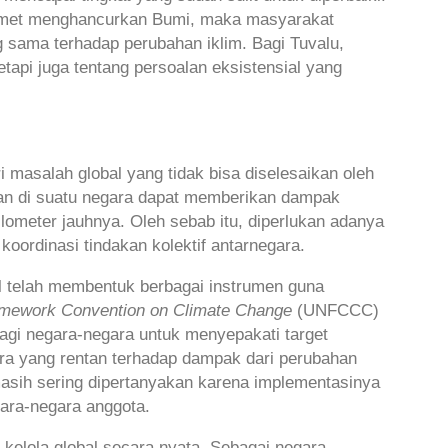
 komet menghancurkan Bumi, maka masyarakat
ng sama terhadap perubahan iklim. Bagi Tuvalu,
etapi juga tentang persoalan eksistensial yang
i masalah global yang tidak bisa diselesaikan oleh
lkan di suatu negara dapat memberikan dampak
ilometer jauhnya. Oleh sebab itu, diperlukan adanya
ordinasi tindakan kolektif antarnegara.
l telah membentuk berbagai instrumen guna
amework Convention on Climate Change
(UNFCCC)
bagi negara-negara untuk menyepakati target
a yang rentan terhadap dampak dari perubahan
 masih sering dipertanyakan karena implementasinya
gara-negara anggota.
 kelola global secara nyata. Sebagai negara