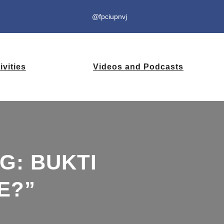
@fpciupnvj
ivities
Videos and Podcasts
G: BUKTI
E?”