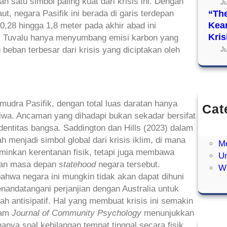
ah satu simbol paling kuat dari krisis ini. Dengan
J
ut, negara Pasifik ini berada di garis terdepan
“Th
Kea
,28 hingga 1,8 meter pada akhir abad ini
Kris
a, Tuvalu hanya menyumbang emisi karbon yang
beban terbesar dari krisis yang diciptakan oleh
Ju
Samudra Pasifik, dengan total luas daratan hanya
Cat
 jiwa. Ancaman yang dihadapi bukan sekadar bersifat
Br
entitas bangsa. Saddington dan Hills (2023) dalam
F
menjadi simbol global dari krisis iklim, di mana
Mo
minkan kerentanan fisik, tetapi juga membawa
Un
 dan masa depan
statehood
negara tersebut.
Wr
ahwa negara ini mungkin tidak akan dapat dihuni
andatangani perjanjian dengan Australia untuk
 antisipatif. Hal yang membuat krisis ini semakin
alam
Journal of Community Psychology
menunjukkan
nya soal kehilangan tempat tinggal secara fisik.