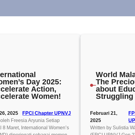
ternational
World Mala
men’s Day 2025:
The Preci
celerate Action,
about Educ
celerate Women!
Struggling
26, 2025
FPCI Chapter UPNVJ
Februari 21,
FP
s oleh Freesia Aryunia Setiap
2025
U
l 8 Maret, International Women’s
Written by Sulistia W
WD) diperingati sebagai momen
(FPCI UPNVJ Gen 2) 