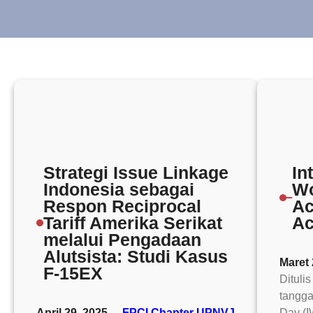
Strategi Issue Linkage
In
Indonesia sebagai
Wo
Respon Reciprocal
Ac
Tariff Amerika Serikat
Ac
melalui Pengadaan
Alutsista: Studi Kasus
Maret 
F-15EX
Dituli
tangga
April 29, 2025
FPCI Chapter UPNVJ
Day (I