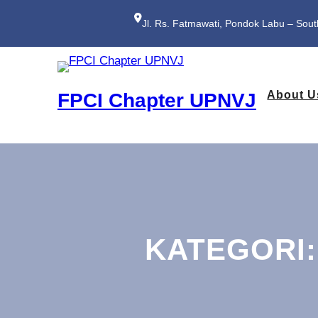
Lewati
ke
Jl. Rs. Fatmawati, Pondok Labu – Sout
konten
About U
FPCI Chapter UPNVJ
KATEGORI