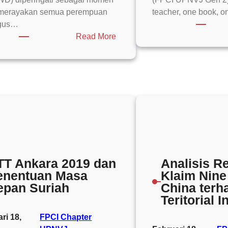
 merayakan semua perempuan
teacher, one book, 
igus…
:
Read More
International
Women’s
Day
2025:
Accelerate
Action,
Accelerate
Women!
TT Ankara 2019 dan
Analisis R
enentuan Masa
Klaim Nine
epan Suriah
China terh
Teritorial 
ri 18,
FPCI Chapter