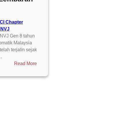
CI Chapter
NVJ
PNVJ Gen 8 tahun
omatik Malaysia
elah terjalin sejak
g…
:
Read More
Titik
Balik
Hubungan
Diplomatik
Malaysia-
Korea
Utara,
Memasuki
Lembaran