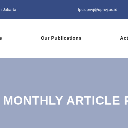
h Jakarta
fpciupnvj@upnvj.ac.id
s
Our Publications
Act
:
MONTHLY ARTICLE 