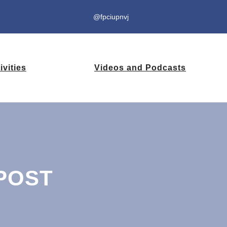
@fpciupnvj
ivities
Videos and Podcasts
POST