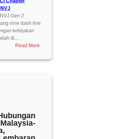
CI Chapter
PNVJ
PNVJ Gen 2
ang nine dash line
engan kebijakan
sudah di…
:
Read More
Analisis
Relevansi
Klaim
Nine
Dash
Line
China
terhadap
Teritorial
k Hubungan
Indonesia
 Malaysia-
a,
Lembaran