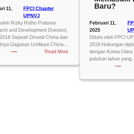
Baru?
ri 11,
FPCI Chapter
UPNVJ
s oleh Rizky Ridho Pratomo
Februari 11,
FP
rch and Development Division)
2025
UP
2018 Sejarah Dinasti China dan
Ditulis oleh FPCI U
lnya Gagasan Unifikasi China…
2018 Hubungan dipl
:
Read More
dengan Korea Utara t
Unifikasi
puluhan tahun yan
China
Dalam
Pandangan
Realisme
Klasik
Morgenthau