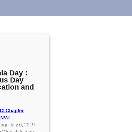
la Day :
ous Day
ation and
CI Chapter
PNVJ
argi. July 6, 2019
“One child, one