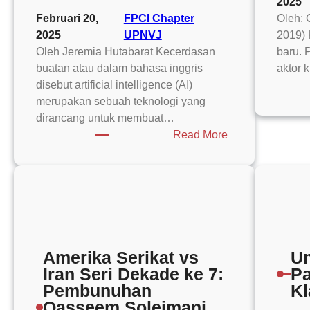
2025
Alutsista:
Februari 20,
FPCI Chapter
Oleh: 
Studi
2025
UPNVJ
2019) 
Kasus
Oleh Jeremia Hutabarat Kecerdasan
baru. 
F-
buatan atau dalam bahasa inggris
aktor 
15EX
disebut artificial intelligence (AI)
merupakan sebuah teknologi yang
dirancang untuk membuat…
:
Read More
DeepSeek:
AI
dari
China
yang
Menggemparkan
Industri
Amerika Serikat vs
Un
Teknologi
Iran Seri Dekade ke 7:
Pa
Amerika!
Pembunuhan
Kl
Qasseem Soleimani