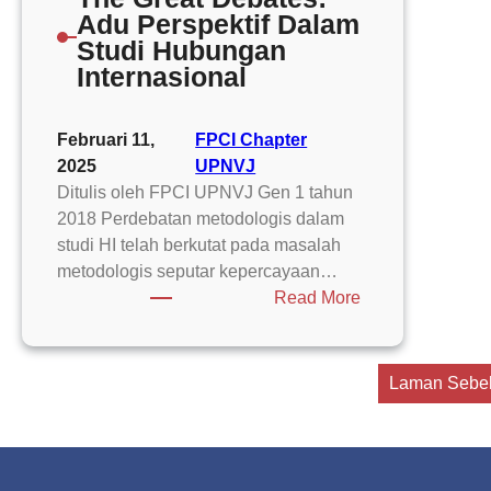
7:
Adu Perspektif Dalam
Pembunuhan
Studi Hubungan
Qasseem
Internasional
Soleimani
Ancaman
Februari 11,
FPCI Chapter
Perang
2025
UPNVJ
Dunia
Ditulis oleh FPCI UPNVJ Gen 1 tahun
III
2018 Perdebatan metodologis dalam
atau
studi HI telah berkutat pada masalah
Hanya
metodologis seputar kepercayaan…
Tensi
:
Read More
Politik
The
Biasa?
Great
Debates:
Laman Sebe
Adu
Perspektif
Dalam
Studi