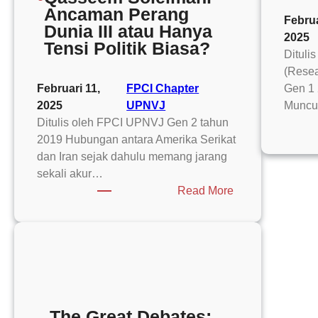
Ancaman Perang
Februa
Dunia III atau Hanya
2025
Tensi Politik Biasa?
Dituli
(Resea
Februari 11,
FPCI Chapter
Gen 1 
2025
UPNVJ
Muncu
Ditulis oleh FPCI UPNVJ Gen 2 tahun
2019 Hubungan antara Amerika Serikat
dan Iran sejak dahulu memang jarang
sekali akur…
:
Read More
Amerika
Serikat
vs
Iran
Seri
Dekade
ke
The Great Debates: