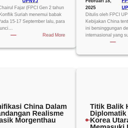
UPNVJ
Februari 18,
FP
Chairul Fajar (FPCI Gen 2 tahun
2025
U
Konflik Suriah menemui babak
Ditulis oleh FPCI U
Pada 15-17 September lalu, para
Kebijakan China tent
kunci…
ini bersinggungan d
:
Read More
internasional yang 
KTT
Ankara
2019
dan
Penentuan
Masa
Depan
Suriah
ifikasi China Dalam
Titik Bali
ndangan Realisme
Diplomatik
asik Morgenthau
Korea Utar
Memasuki 