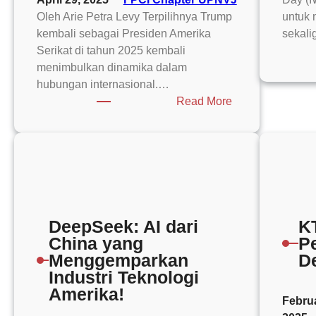
Oleh Arie Petra Levy Terpilihnya Trump
untuk
kembali sebagai Presiden Amerika
sekal
Serikat di tahun 2025 kembali
menimbulkan dinamika dalam
hubungan internasional.…
:
Read More
Strategi
Issue
Linkage
Indonesia
sebagai
Respon
Reciprocal
DeepSeek: AI dari
K
Tariff
China yang
P
Amerika
Menggemparkan
D
Serikat
Industri Teknologi
melalui
Amerika!
Februa
Pengadaan