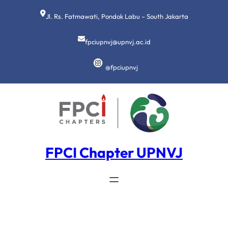
Lewati
ke
Jl. Rs. Fatmawati, Pondok Labu – South Jakarta
konten
fpciupnvj@upnvj.ac.id
@fpciupnvj
FPCI Chapter UPNVJ