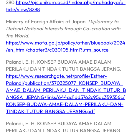
280.
https://ojs.unikom.ac.id/index.php/mahadaya/ar
ticle/view/8288
Ministry of Foreign Affairs of Japan.
Diplomacy to
Defend National Interests through Co-creation with
the World.
https://www.mofa.go.jp/policy/other/bluebook/2024
/en_html/chapter3/c030105.html?utm_source
Palandi, E. H. KONSEP BUDAYA AMAE DALAM
PERILAKU DAN TINDAK TUTUR BANGSA JEPANG.
https://www.researchgate.net/profile/Esther-
Palandi/publication/370325077_KONSEP_BUDAYA_
AMAE_DALAM_PERILAKU_DAN_TINDAK_TUTUR_B
ANGSA_JEPANG/links/644ad1dd5762c95ac359356c/
KONSEP-BUDAYA-AMAE-DALAM-PERILAKU-DAN-
TINDAK-TUTUR-BANGSA-JEPANG.pdf
Palandi, E. H. KONSEP BUDAYA AMAE DALAM
PERILAKU DAN TINDAK TUTUR BANGSA JEPANG.