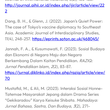
http://journal.aihii.or.id/index.php/ijir/article/view/22
2
Dang, B. H., & Glenn, J. (2022). Japan’s Quiet Power:
The case of Tokyo’s vaccine diplomacy to Southeast
Asia. Academic Journal of Interdisciplinary Studies,
11(4), 248-257.
https://eprints.soton.ac.uk/468045/
Jannah, F. A., & Kusumawati, F. (2023). Sosial Budaya
dan Ekonomi di Negara Maju dan Negara
Berkembang Dalam Kaitan Pendidikan.
RAZIQ:
Jurnal Pendidikan Islam
,
2
(2), 83-87.
https://jurnal.diklinko.id/index.php/raziq/article/view/
70
Mustafid, M., & Ali, M. (2023). Interaksi Sosial Honne-
Tatemae Masyarakat Jepang dalam Drama Series
“Gekikaradou” Karya Keisuke Shibata.
Mahadaya:
Jurnal Bahasa, Sastra, Dan Budaya
,
3
(2), 271-