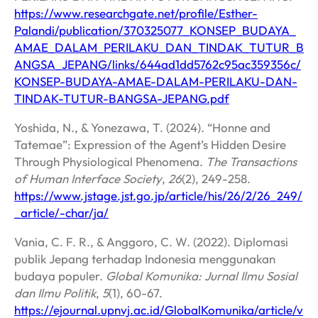
https://www.researchgate.net/profile/Esther-
Palandi/publication/370325077_KONSEP_BUDAYA_
AMAE_DALAM_PERILAKU_DAN_TINDAK_TUTUR_B
ANGSA_JEPANG/links/644ad1dd5762c95ac359356c/
KONSEP-BUDAYA-AMAE-DALAM-PERILAKU-DAN-
TINDAK-TUTUR-BANGSA-JEPANG.pdf
Yoshida, N., & Yonezawa, T. (2024). “Honne and
Tatemae”: Expression of the Agent’s Hidden Desire
Through Physiological Phenomena.
The Transactions
of Human Interface Society
,
26
(2), 249-258.
https://www.jstage.jst.go.jp/article/his/26/2/26_249/
_article/-char/ja/
Vania, C. F. R., & Anggoro, C. W. (2022). Diplomasi
publik Jepang terhadap Indonesia menggunakan
budaya populer.
Global Komunika: Jurnal Ilmu Sosial
dan Ilmu Politik
,
5
(1), 60-67.
https://ejournal.upnvj.ac.id/GlobalKomunika/article/v