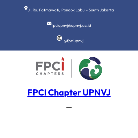
Lewati
ke
Jl. Rs. Fatmawati, Pondok Labu – South Jakarta
konten
fpciupnvj@upnvj.ac.id
@fpciupnvj
FPCI Chapter UPNVJ