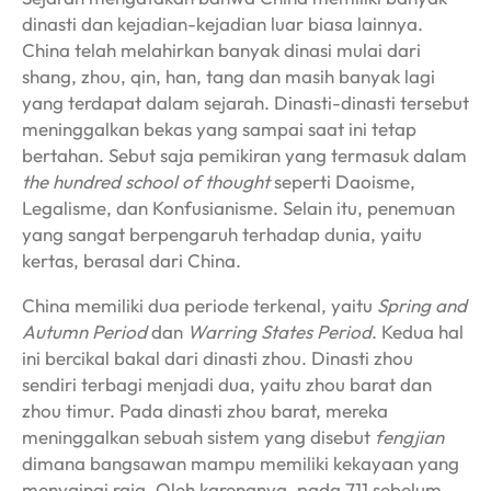
dinasti dan kejadian-kejadian luar biasa lainnya.
China telah melahirkan banyak dinasi mulai dari
shang, zhou, qin, han, tang dan masih banyak lagi
yang terdapat dalam sejarah. Dinasti-dinasti tersebut
meninggalkan bekas yang sampai saat ini tetap
bertahan. Sebut saja pemikiran yang termasuk dalam
the hundred school of thought
seperti Daoisme,
Legalisme, dan Konfusianisme. Selain itu, penemuan
yang sangat berpengaruh terhadap dunia, yaitu
kertas, berasal dari China.
China memiliki dua periode terkenal, yaitu
Spring and
Autumn Period
dan
Warring States Period
. Kedua hal
ini bercikal bakal dari dinasti zhou. Dinasti zhou
sendiri terbagi menjadi dua, yaitu zhou barat dan
zhou timur. Pada dinasti zhou barat, mereka
meninggalkan sebuah sistem yang disebut
fengjian
dimana bangsawan mampu memiliki kekayaan yang
menyaingi raja. Oleh karenanya, pada 711 sebelum