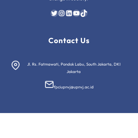
Twitter
Instagram
LinkedIn
YouTube
TikTok
Contact Us
Jl. Rs. Fatmawati, Pondok Labu, South Jakarta, DKI
Jakarta
fpciupnvj@upnvj.ac.id