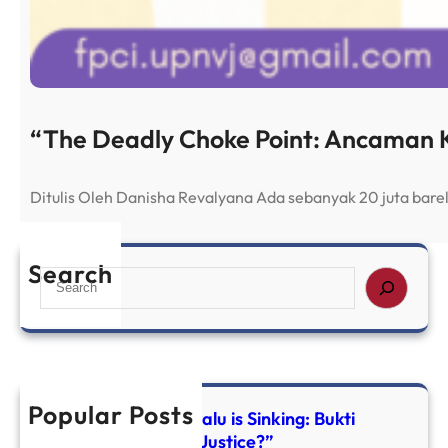
“The Deadly Choke Point: Ancaman K
Ditulis Oleh Danisha Revalyana Ada sebanyak 20 juta bar
Search
S
e
a
r
c
h
Popular Posts
“Don’t Look Up, Tuvalu is Sinking: Bukti
Kegagalan Climate Justice?”