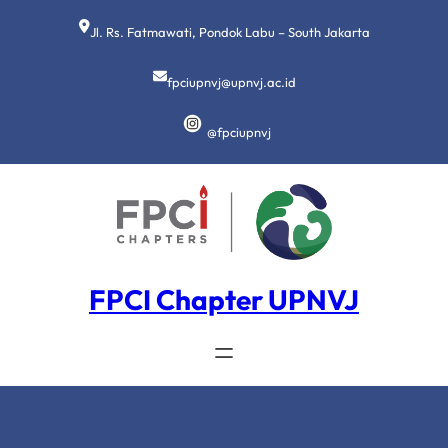
Lewati
ke
Jl. Rs. Fatmawati, Pondok Labu – South Jakarta
konten
fpciupnvj@upnvj.ac.id
@fpciupnvj
FPCI Chapter UPNVJ