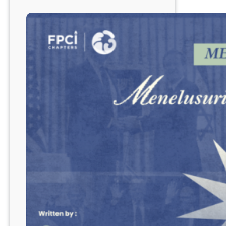
Selatan
terhadap
Filipina:
Antara
Kedaulatan,
Keamanan,
dan
Diplomasi
Regional