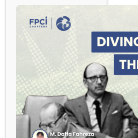
Strategi
Regional
untuk
Transisi
Hijau
dan
Ketahanan
Iklim