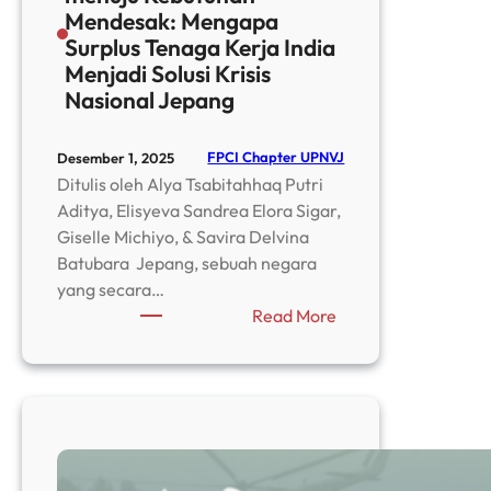
Mendesak: Mengapa
Surplus Tenaga Kerja India
Menjadi Solusi Krisis
Nasional Jepang
FPCI Chapter UPNVJ
Desember 1, 2025
Ditulis oleh Alya Tsabitahhaq Putri
Aditya, Elisyeva Sandrea Elora Sigar,
Giselle Michiyo, & Savira Delvina
Batubara Jepang, sebuah negara
yang secara…
:
Read More
Dari
Kebijakan
Ketat
menuju
Kebutuhan
Mendesak: