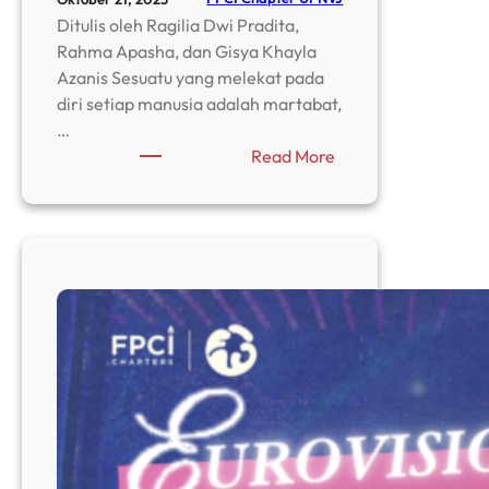
Ditulis oleh Ragilia Dwi Pradita,
Rahma Apasha, dan Gisya Khayla
Azanis Sesuatu yang melekat pada
diri setiap manusia adalah martabat,
…
:
Read More
Mereka
yang
Hilang
dalam
Jaringan:
Lenyapnya
Martabat
dalam
Perdagangan
Manusia
di
Kamboja