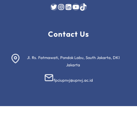
Twitter
Instagram
LinkedIn
YouTube
TikTok
Contact Us
Jl. Rs. Fatmawati, Pondok Labu, South Jakarta, DKI
Jakarta
fpciupnvj@upnvj.ac.id