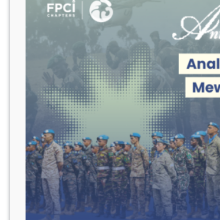
Mengapa
Surplus
Tenaga
Kerja
India
Menjadi
Solusi
Krisis
Nasional
Jepang