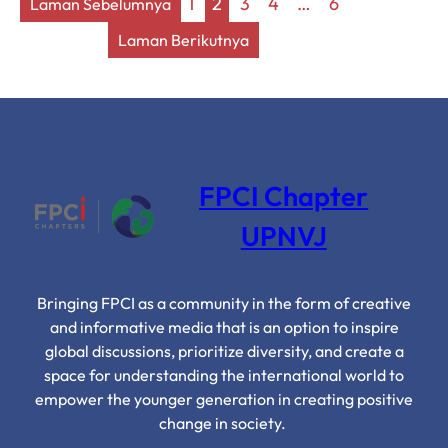
1
2
3
4
…
6
Laman Sebelumnya
Behind
Laman Berikutnya
Europe’s
Most
Iconic
Song
Contest
FPCI Chapter
UPNVJ
Bringing FPCI as a community in the form of creative
and informative media that is an option to inspire
global discussions, prioritize diversity, and create a
space for understanding the international world to
empower the younger generation in creating positive
change in society.