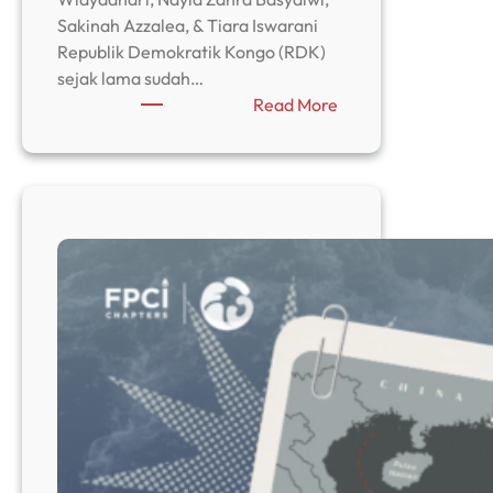
Sakinah Azzalea, & Tiara Iswarani
Republik Demokratik Kongo (RDK)
sejak lama sudah…
:
Read More
Antara
Mandat
dan
Kenyataan:
Analisis
Efektivitas
MONUSCO
dalam
Mewujudkan
Perdamaian
di
Kongo