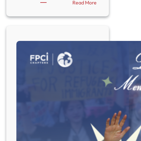
:
Read More
Illiberal
Allies:
Bagaimana
Hungaria
dan
Turki
Menantang
Tata
Demokratis
Barat