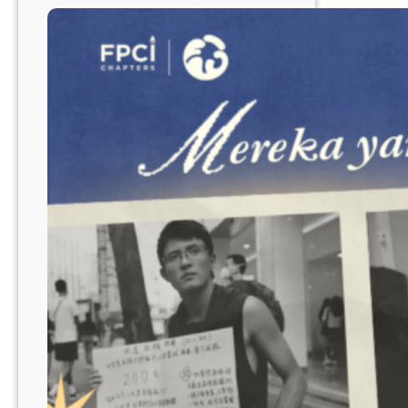
Age
of
Drones:
Menimbang
Kekuatan,
Etika,
dan
Kemanusiaan
di
Medan
Perang
Modern