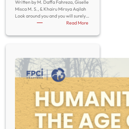
Written by M. Daffa Fahreza, Giselle
Misca M. S., & Khairu Mirsya Aqilah
Look around you and you will surely…
:
Read More
Diving
into
Hope
from
Waste
Thru
Green
Diplomacy:
The
Global
Plastics
Treaty