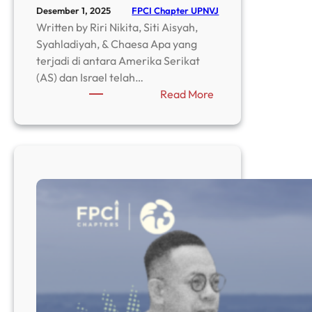
FPCI Chapter UPNVJ
Desember 1, 2025
Written by Riri Nikita, Siti Aisyah,
Syahladiyah, & Chaesa Apa yang
terjadi di antara Amerika Serikat
(AS) dan Israel telah…
:
Read More
Melampaui
Kemitraan
Biasa
:
Menelusuri
Kedekatan
dan
Dampak
Hubungan
Khusus
Amerika
Serikat
dan