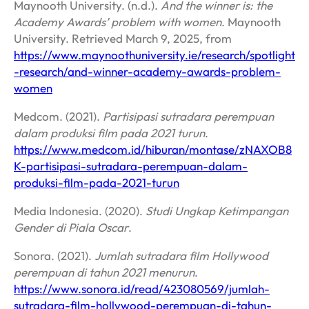
Maynooth University. (n.d.).
And the winner is: the
Academy Awards’ problem with women
. Maynooth
University. Retrieved March 9, 2025, from
https://www.maynoothuniversity.ie/research/spotlight
-research/and-winner-academy-awards-problem-
women
Medcom. (2021).
Partisipasi sutradara perempuan
dalam produksi film pada 2021 turun
.
https://www.medcom.id/hiburan/montase/zNAXOB8
K-partisipasi-sutradara-perempuan-dalam-
produksi-film-pada-2021-turun
Media Indonesia. (2020).
Studi Ungkap Ketimpangan
Gender di Piala Oscar
.
Sonora. (2021).
Jumlah sutradara film Hollywood
perempuan di tahun 2021 menurun
.
https://www.sonora.id/read/423080569/jumlah-
sutradara-film-hollywood-perempuan-di-tahun-