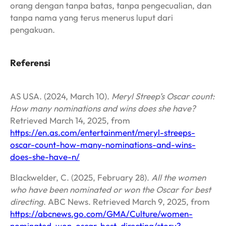
orang dengan tanpa batas, tanpa pengecualian, dan
tanpa nama yang terus menerus luput dari
pengakuan.
Referensi
AS USA. (2024, March 10).
Meryl Streep’s Oscar count:
How many nominations and wins does she have?
Retrieved March 14, 2025, from
https://en.as.com/entertainment/meryl-streeps-
oscar-count-how-many-nominations-and-wins-
does-she-have-n/
Blackwelder, C. (2025, February 28).
All the women
who have been nominated or won the Oscar for best
directing
. ABC News. Retrieved March 9, 2025, from
https://abcnews.go.com/GMA/Culture/women-
nominated-won-oscar-best-directing/story?