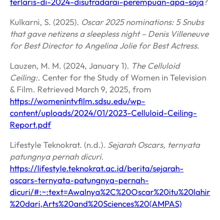
terlaris-di-2024-disutradarai-perempuan-apa-saja
?
Kulkarni, S. (2025).
Oscar 2025 nominations: 5 Snubs
that gave netizens a sleepless night – Denis Villeneuve
for Best Director to Angelina Jolie for Best Actress
.
Lauzen, M. M. (2024, January 1).
The Celluloid
Ceiling:
. Center for the Study of Women in Television
& Film. Retrieved March 9, 2025, from
https://womenintvfilm.sdsu.edu/wp-
content/uploads/2024/01/2023-Celluloid-Ceiling-
Report.pdf
Lifestyle Teknokrat. (n.d.).
Sejarah Oscars, ternyata
patungnya pernah dicuri
.
https://lifestyle.teknokrat.ac.id/berita/sejarah-
oscars-ternyata-patungnya-pernah-
dicuri/#:~:text=Awalnya%2C%20Oscar%20itu%20lahir
%20dari,Arts%20and%20Sciences%20(AMPAS)