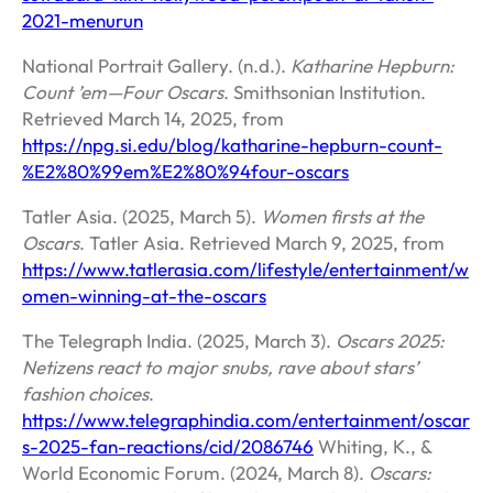
2021-menurun
National Portrait Gallery. (n.d.).
Katharine Hepburn:
Count ’em—Four Oscars
. Smithsonian Institution.
Retrieved March 14, 2025, from
https://npg.si.edu/blog/katharine-hepburn-count-
%E2%80%99em%E2%80%94four-oscars
Tatler Asia. (2025, March 5).
Women firsts at the
Oscars
. Tatler Asia. Retrieved March 9, 2025, from
https://www.tatlerasia.com/lifestyle/entertainment/w
omen-winning-at-the-oscars
The Telegraph India. (2025, March 3).
Oscars 2025:
Netizens react to major snubs, rave about stars’
fashion choices
.
https://www.telegraphindia.com/entertainment/oscar
s-2025-fan-reactions/cid/2086746
Whiting, K., &
World Economic Forum. (2024, March 8).
Oscars: