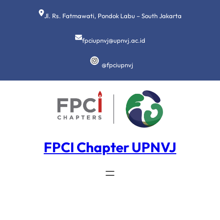
Lewati
ke
Jl. Rs. Fatmawati, Pondok Labu – South Jakarta
konten
fpciupnvj@upnvj.ac.id
@fpciupnvj
FPCI Chapter UPNVJ